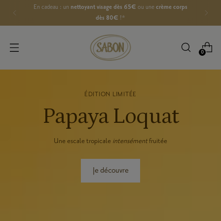
En cadeau : un
nettoyant visage dès 65€
ou une
crème corps
dès 80€
!*
0
ÉDITION LIMITÉE
Papaya Loquat
Une escale tropicale
intensément
fruitée
Je découvre