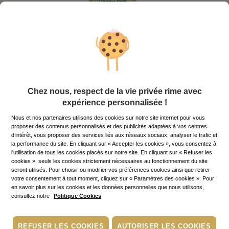
Chez nous, respect de la vie privée rime avec
expérience personnalisée !
Nous et nos partenaires utilisons des cookies sur notre site internet pour vous
proposer des contenus personnalisés et des publicités adaptées à vos centres
d’intérêt, vous proposer des services liés aux réseaux sociaux, analyser le trafic et
la performance du site. En cliquant sur « Accepter les cookies », vous consentez à
Baume Mains
l'utilisation de tous les cookies placés sur notre site. En cliquant sur « Refuser les
cookies », seuls les cookies strictement nécessaires au fonctionnement du site
seront utilisés. Pour choisir ou modifier vos préférences cookies ainsi que retirer
votre consentement à tout moment, cliquez sur « Paramètres des cookies ». Pour
en savoir plus sur les cookies et les données personnelles que nous utilisons,
19,00€
Prix normal
consultez notre
Politique Cookies
25.33 €/100ml
REFUSER LES COOKIES
AUTORISER LES COOKIES