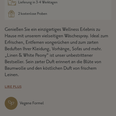
Lieferung in 3-4 Werktagen
2 kostenlose Proben
Genießen Sie ein einzigartiges Wellness Erlebnis zu
Produkt in den Warenkorb legen
Hause mit unserem vielseitigen Wäschespray. Ideal zum
Erfrischen, Entfernen vongerüchen und zum zarten
Beduften Ihrer Kleidung, Vorhänge, Sofas und mehr.
„Linen & White Peony“ ist unser unbestrittener
Bestseller. Sein zarter Duft erinnert an die Blüte von
Baumwolle und den köstlichen Duft von frischem
Leinen.
Auch Ihre Stoffe verdienen ihr Duftritual: Unser
LIRE PLUS
duftender Leinennebel ist die ultimative Raffinesse und
erfüllt Ihre Kleidung und Textilien mit den zarten,
Vegane Formel
ikonischen Düften von Sabon. Die frischen Düfte von
Linen Mist sind in vielen verschiedenen Düften erhältlich